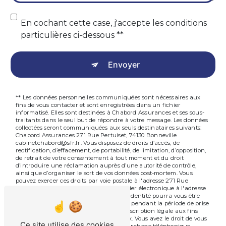
En cochant cette case, j'accepte les conditions
particulières ci-dessous **
Envoyer
** Les données personnelles communiquées sont nécessaires aux
fins de vous contacter et sont enregistrées dans un fichier
informatisé. Elles sont destinées à Chabord Assurances et ses sous-
traitants dans le seul but de répondre à votre message. Les données
collectées seront communiquées aux seuls destinataires suivants:
Chabord Assurances 271 Rue Pertuiset, 74130 Bonneville
cabinetchabord@sfr.fr. Vous disposez de droits d’accès, de
rectification, d’effacement, de portabilité, de limitation, d’opposition,
de retrait de votre consentement à tout moment et du droit
d’introduire une réclamation auprès d’une autorité de contrôle,
ainsi que d’organiser le sort de vos données post-mortem. Vous
pouvez exercer ces droits par voie postale à l'adresse 271 Rue
Pertuiset, 74130 Bonneville ou par courrier électronique à l'adresse
cabinetchabord@sfr.fr. Un justificatif d'identité pourra vous être
demandé. Nous conservons vos données pendant la période de prise
de contact puis pendant la durée de prescription légale aux fins
probatoires et de gestion des contentieux. Vous avez le droit de vous
Ce site utilise des cookies
inscrire sur la liste d'opposition au démarchage téléphonique,