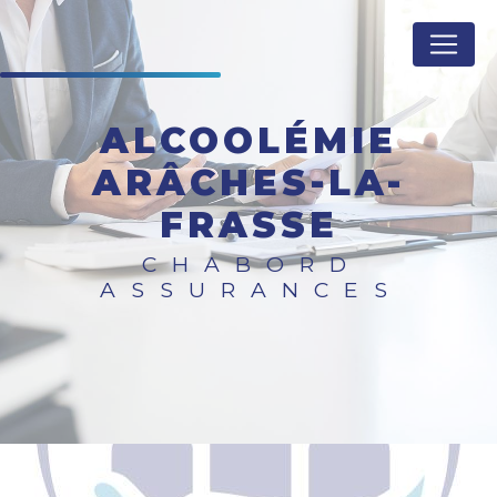
Panneau de gestion des cookies
ALCOOLÉMIE
ARÂCHES-LA-
FRASSE
CHABORD
ASSURANCES