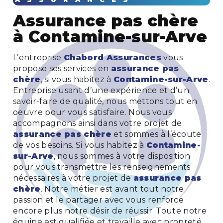
assurance pas chère
à Contamine-sur-Arve
L’entreprise
Chabord Assurances
vous
propose ses services en
assurance pas
chère
, si vous habitez à
Contamine-sur-Arve
.
Entreprise usant d’une expérience et d’un
savoir-faire de qualité, nous mettons tout en
oeuvre pour vous satisfaire. Nous vous
accompagnons ainsi dans votre projet de
assurance pas chère
et sommes à l’écoute
de vos besoins. Si vous habitez à
Contamine-
sur-Arve
, nous sommes à votre disposition
pour vous transmettre les renseignements
nécessaires à votre projet de
assurance pas
chère
. Notre métier est avant tout notre
passion et le partager avec vous renforce
encore plus notre désir de réussir. Toute notre
équipe est qualifiée et travaille avec propreté