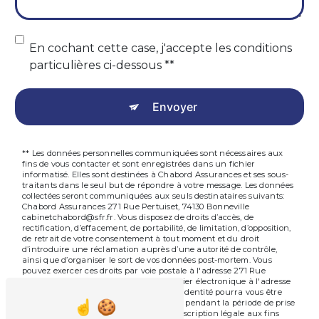
En cochant cette case, j'accepte les conditions
particulières ci-dessous **
Envoyer
** Les données personnelles communiquées sont nécessaires aux
fins de vous contacter et sont enregistrées dans un fichier
informatisé. Elles sont destinées à Chabord Assurances et ses sous-
traitants dans le seul but de répondre à votre message. Les données
collectées seront communiquées aux seuls destinataires suivants:
Chabord Assurances 271 Rue Pertuiset, 74130 Bonneville
cabinetchabord@sfr.fr. Vous disposez de droits d’accès, de
rectification, d’effacement, de portabilité, de limitation, d’opposition,
de retrait de votre consentement à tout moment et du droit
d’introduire une réclamation auprès d’une autorité de contrôle,
ainsi que d’organiser le sort de vos données post-mortem. Vous
pouvez exercer ces droits par voie postale à l'adresse 271 Rue
Pertuiset, 74130 Bonneville ou par courrier électronique à l'adresse
cabinetchabord@sfr.fr. Un justificatif d'identité pourra vous être
demandé. Nous conservons vos données pendant la période de prise
de contact puis pendant la durée de prescription légale aux fins