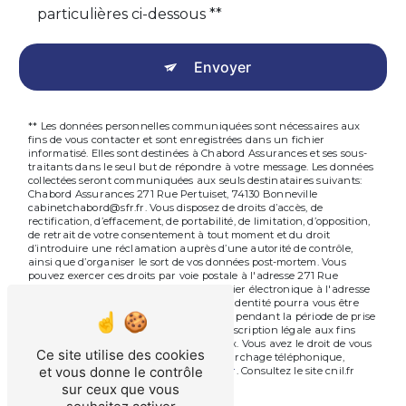
particulières ci-dessous **
Envoyer
** Les données personnelles communiquées sont nécessaires aux
fins de vous contacter et sont enregistrées dans un fichier
informatisé. Elles sont destinées à Chabord Assurances et ses sous-
traitants dans le seul but de répondre à votre message. Les données
collectées seront communiquées aux seuls destinataires suivants:
Chabord Assurances 271 Rue Pertuiset, 74130 Bonneville
cabinetchabord@sfr.fr. Vous disposez de droits d’accès, de
rectification, d’effacement, de portabilité, de limitation, d’opposition,
de retrait de votre consentement à tout moment et du droit
d’introduire une réclamation auprès d’une autorité de contrôle,
ainsi que d’organiser le sort de vos données post-mortem. Vous
pouvez exercer ces droits par voie postale à l'adresse 271 Rue
Pertuiset, 74130 Bonneville ou par courrier électronique à l'adresse
cabinetchabord@sfr.fr. Un justificatif d'identité pourra vous être
demandé. Nous conservons vos données pendant la période de prise
de contact puis pendant la durée de prescription légale aux fins
probatoires et de gestion des contentieux. Vous avez le droit de vous
Ce site utilise des cookies
inscrire sur la liste d'opposition au démarchage téléphonique,
et vous donne le contrôle
disponible à cette adresse:
Bloctel.gouv.fr
. Consultez le site cnil.fr
pour plus d’informations sur vos droits.
sur ceux que vous