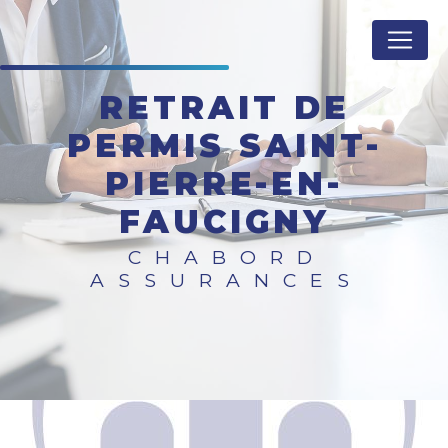
Panneau de gestion des cookies
RETRAIT DE
PERMIS SAINT-
PIERRE-EN-
FAUCIGNY
CHABORD
ASSURANCES