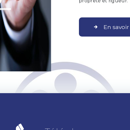
propreté et rigueur.
En savoir