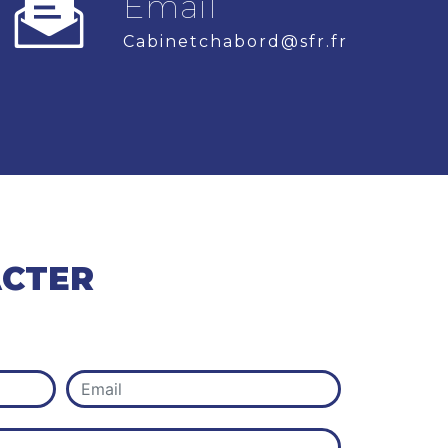
Email
cabinetchabord@sfr.fr
ACTER