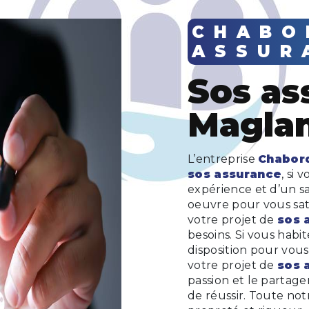
CHABORD
ASSUR
sos assurance à
Magla
L’entreprise
Chabor
sos assurance
, si 
expérience et d’un sa
oeuvre pour vous sat
votre projet de
sos 
besoins. Si vous habi
disposition pour vou
votre projet de
sos 
passion et le partage
de réussir. Toute notr