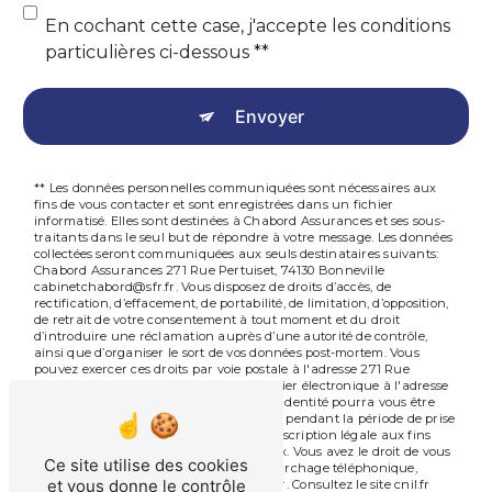
En cochant cette case, j'accepte les conditions
particulières ci-dessous **
Envoyer
** Les données personnelles communiquées sont nécessaires aux
fins de vous contacter et sont enregistrées dans un fichier
informatisé. Elles sont destinées à Chabord Assurances et ses sous-
traitants dans le seul but de répondre à votre message. Les données
collectées seront communiquées aux seuls destinataires suivants:
Chabord Assurances 271 Rue Pertuiset, 74130 Bonneville
cabinetchabord@sfr.fr. Vous disposez de droits d’accès, de
rectification, d’effacement, de portabilité, de limitation, d’opposition,
de retrait de votre consentement à tout moment et du droit
d’introduire une réclamation auprès d’une autorité de contrôle,
ainsi que d’organiser le sort de vos données post-mortem. Vous
pouvez exercer ces droits par voie postale à l'adresse 271 Rue
Pertuiset, 74130 Bonneville ou par courrier électronique à l'adresse
cabinetchabord@sfr.fr. Un justificatif d'identité pourra vous être
demandé. Nous conservons vos données pendant la période de prise
de contact puis pendant la durée de prescription légale aux fins
probatoires et de gestion des contentieux. Vous avez le droit de vous
Ce site utilise des cookies
inscrire sur la liste d'opposition au démarchage téléphonique,
et vous donne le contrôle
disponible à cette adresse:
Bloctel.gouv.fr
. Consultez le site cnil.fr