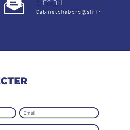
Email
cabinetchabord@sfr.fr
ACTER