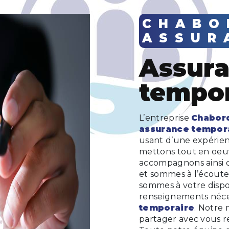
CHABORD
ASSUR
assurance
tempor
L’entreprise
Chabor
assurance tempor
usant d’une expérienc
mettons tout en oeuv
accompagnons ainsi 
et sommes à l’écoute 
sommes à votre dispo
renseignements néces
temporaire
. Notre 
partager avec vous re