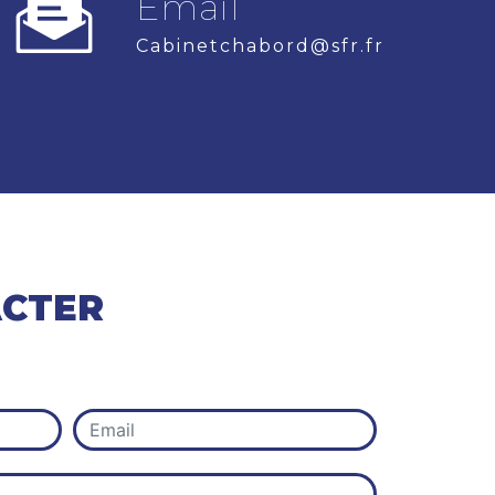
Email
cabinetchabord@sfr.fr
ACTER