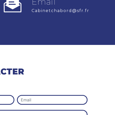
Email
cabinetchabord@sfr.fr
ACTER