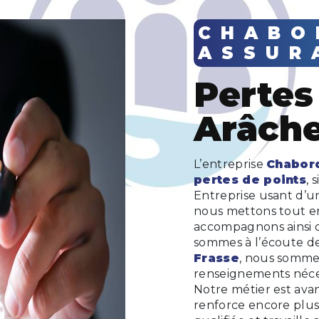
CHABORD
ASSUR
pertes de points à
Arâche
L’entreprise
Chabor
pertes de points
, 
Entreprise usant d’un
nous mettons tout en
accompagnons ainsi 
sommes à l’écoute de 
Frasse
, nous sommes
renseignements néces
Notre métier est avan
renforce encore plus 