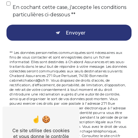
En cochant cette case, j'accepte les conditions
particulières ci-dessous **
Envoyer
** Les données personnelles communiquées sont nécessaires aux
fins de vous contacter et sont enregistrées dans un fichier
informatisé. Elles sont destinées à Chabord Assurances et ses sous-
traitants dans le seul but de répondre à votre message. Les données
collectées seront communiquées aux seuls destinataires suivants:
Chabord Assurances 271 Rue Pertuiset, 74130 Bonneville
cabinetchabord@sfr.fr. Vous disposez de droits d’accès, de
rectification, d’effacement, de portabilité, de limitation, d’opposition,
de retrait de votre consentement à tout moment et du droit
d’introduire une réclamation auprès d’une autorité de contrôle,
ainsi que d’organiser le sort de vos données post-mortem. Vous
pouvez exercer ces droits par voie postale à l'adresse 271 Rue
Pertuiset, 74130 Bonneville ou par courrier électronique à l'adresse
cabinetchabord@sfr.fr. Un justificatif d'identité pourra vous être
demandé. Nous conservons vos données pendant la période de prise
de contact puis pendant la durée de prescription légale aux fins
probatoires et de gestion des contentieux. Vous avez le droit de vous
Ce site utilise des cookies
inscrire sur la liste d'opposition au démarchage téléphonique,
et vous donne le contrôle
disponible à cette adresse:
Bloctel.gouv.fr
. Consultez le site cnil.fr