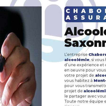
CHABORD
ASSUR
alcoolémie à Mont-
Saxon
L’entreprise
Chabor
alcoolémie
, si vous
d’une expérience et d
en oeuvre pour vous 
votre projet de
alco
vous habitez à
Mont
pour vous transmettr
projet de
alcoolém
le partager avec vous
Toute notre équipe es