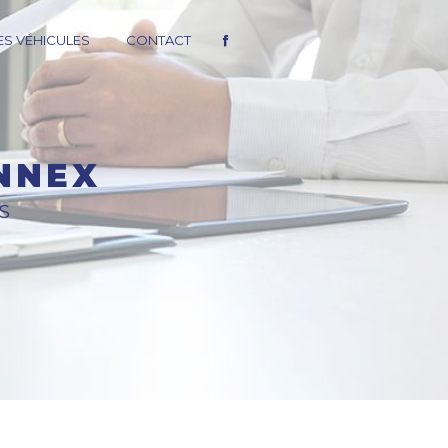
S VÉHICULES
CONTACT
NNEX
S