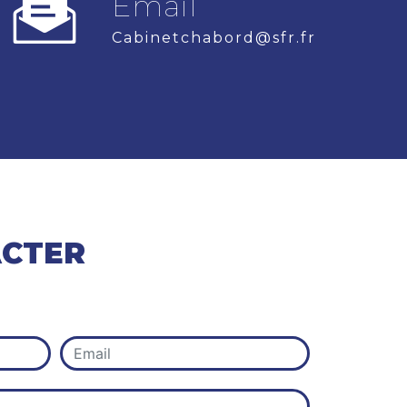
Email
cabinetchabord@sfr.fr
ACTER