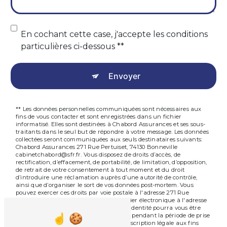
En cochant cette case, j'accepte les conditions
particulières ci-dessous **
Envoyer
** Les données personnelles communiquées sont nécessaires aux
fins de vous contacter et sont enregistrées dans un fichier
informatisé. Elles sont destinées à Chabord Assurances et ses sous-
traitants dans le seul but de répondre à votre message. Les données
collectées seront communiquées aux seuls destinataires suivants:
Chabord Assurances 271 Rue Pertuiset, 74130 Bonneville
cabinetchabord@sfr.fr. Vous disposez de droits d’accès, de
rectification, d’effacement, de portabilité, de limitation, d’opposition,
de retrait de votre consentement à tout moment et du droit
d’introduire une réclamation auprès d’une autorité de contrôle,
ainsi que d’organiser le sort de vos données post-mortem. Vous
pouvez exercer ces droits par voie postale à l'adresse 271 Rue
Pertuiset, 74130 Bonneville ou par courrier électronique à l'adresse
cabinetchabord@sfr.fr. Un justificatif d'identité pourra vous être
demandé. Nous conservons vos données pendant la période de prise
de contact puis pendant la durée de prescription légale aux fins