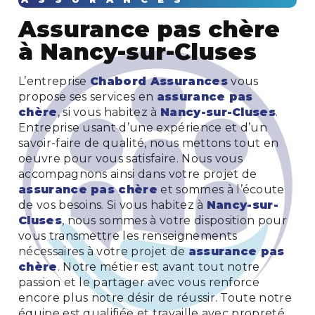
assurance pas chère
à Nancy-sur-Cluses
L’entreprise
Chabord Assurances
vous
propose ses services en
assurance pas
chère
, si vous habitez à
Nancy-sur-Cluses
.
Entreprise usant d’une expérience et d’un
savoir-faire de qualité, nous mettons tout en
oeuvre pour vous satisfaire. Nous vous
accompagnons ainsi dans votre projet de
assurance pas chère
et sommes à l’écoute
de vos besoins. Si vous habitez à
Nancy-sur-
Cluses
, nous sommes à votre disposition pour
vous transmettre les renseignements
nécessaires à votre projet de
assurance pas
chère
. Notre métier est avant tout notre
passion et le partager avec vous renforce
encore plus notre désir de réussir. Toute notre
équipe est qualifiée et travaille avec propreté