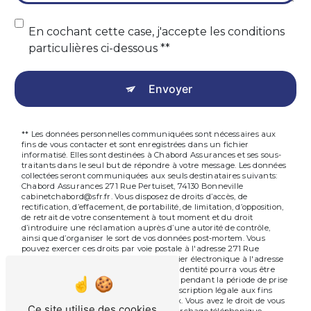
En cochant cette case, j'accepte les conditions
particulières ci-dessous **
Envoyer
** Les données personnelles communiquées sont nécessaires aux
fins de vous contacter et sont enregistrées dans un fichier
informatisé. Elles sont destinées à Chabord Assurances et ses sous-
traitants dans le seul but de répondre à votre message. Les données
collectées seront communiquées aux seuls destinataires suivants:
Chabord Assurances 271 Rue Pertuiset, 74130 Bonneville
cabinetchabord@sfr.fr. Vous disposez de droits d’accès, de
rectification, d’effacement, de portabilité, de limitation, d’opposition,
de retrait de votre consentement à tout moment et du droit
d’introduire une réclamation auprès d’une autorité de contrôle,
ainsi que d’organiser le sort de vos données post-mortem. Vous
pouvez exercer ces droits par voie postale à l'adresse 271 Rue
Pertuiset, 74130 Bonneville ou par courrier électronique à l'adresse
cabinetchabord@sfr.fr. Un justificatif d'identité pourra vous être
demandé. Nous conservons vos données pendant la période de prise
de contact puis pendant la durée de prescription légale aux fins
probatoires et de gestion des contentieux. Vous avez le droit de vous
Ce site utilise des cookies
inscrire sur la liste d'opposition au démarchage téléphonique,