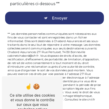
particulières ci-dessous **
Envoyer
** Les données personnelles communiquées sont nécessaires aux
fins de vous contacter et sont enregistrées dans un fichier
informatisé. Elles sont destinées à Chabord Assurances et ses sous-
traitants dans le seul but de répondre à votre message. Les données
collectées seront communiquées aux seuls destinataires suivants:
Chabord Assurances 271 Rue Pertuiset, 74130 Bonneville
cabinetchabord@sfr.fr. Vous disposez de droits d’accès, de
rectification, d’effacement, de portabilité, de limitation, d’opposition,
de retrait de votre consentement à tout moment et du droit
d’introduire une réclamation auprès d’une autorité de contrôle,
ainsi que d’organiser le sort de vos données post-mortem. Vous
pouvez exercer ces droits par voie postale à l'adresse 271 Rue
Pertuiset, 74130 Bonneville ou par courrier électronique à l'adresse
cabinetchabord@sfr.fr. Un justificatif d'identité pourra vous être
demandé. Nous conservons vos données pendant la période de prise
de contact puis pendant la durée de prescription légale aux fins
probatoires et de gestion des contentieux. Vous avez le droit de vous
Ce site utilise des cookies
inscrire sur la liste d'opposition au démarchage téléphonique,
et vous donne le contrôle
disponible à cette adresse:
Bloctel.gouv.fr
. Consultez le site cnil.fr
pour plus d’informations sur vos droits.
sur ceux que vous